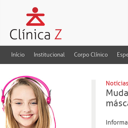
Início
Institucional
Corpo Clínico
Espe
Notícias
Muda
másc
Informa