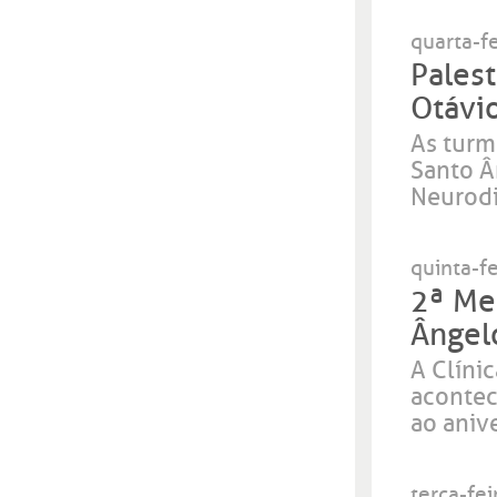
quarta-fe
Pales
Otávi
As turm
Santo Â
Neurodi
quinta-f
2ª Me
Ângel
A Clíni
acontec
ao aniv
terça-fei