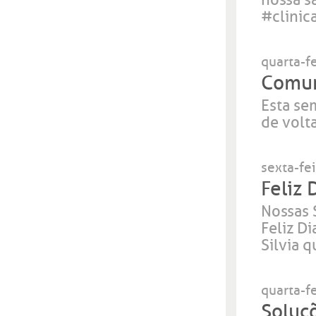
nossa s
#clinic
quarta-f
Comun
Esta se
de volta
sexta-fe
Feliz 
Nossas 
Feliz Di
Silvia q
quarta-f
Soluç