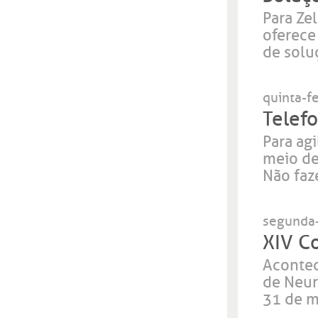
Para Ze
oferece
de solu
quinta-f
Telef
Para ag
meio de
Não faz
segunda-
XIV C
Acontec
de Neur
31 de m