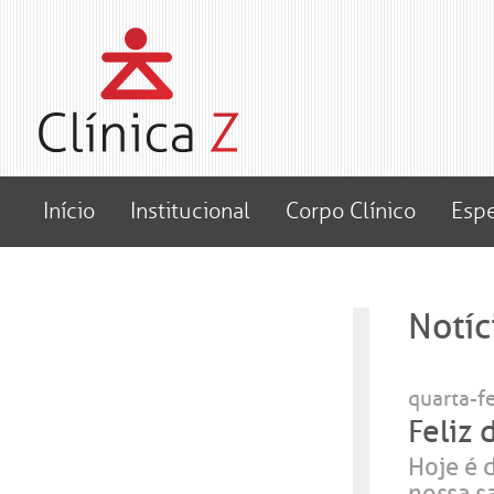
Início
Institucional
Corpo Clínico
Espe
Notíc
quarta-f
Feliz 
Hoje é 