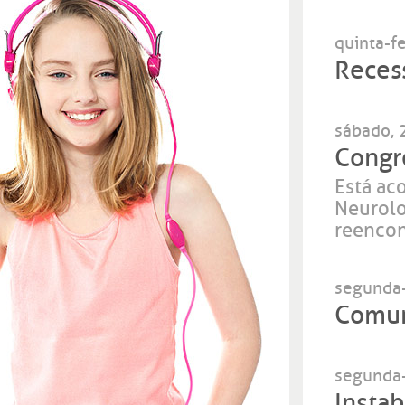
quinta-f
Reces
sábado, 
Congr
Está ac
Neurolo
reencon
segunda-
Comun
segunda-
Insta