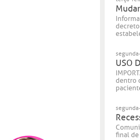
Mudan
Informa
decreto
estabel
segunda-
USO 
IMPORTA
dentro 
pacient
segunda-
Reces
Comunic
final de